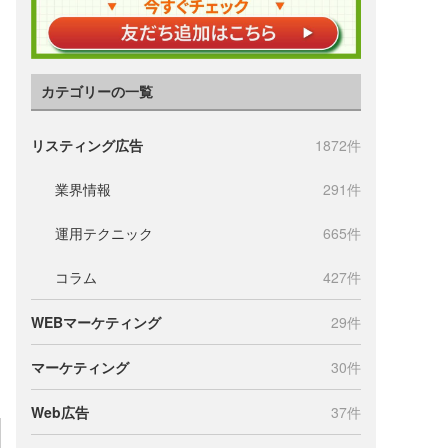
カテゴリーの一覧
リスティング広告
1872件
業界情報
291件
運用テクニック
665件
コラム
427件
WEBマーケティング
29件
マーケティング
30件
Web広告
37件