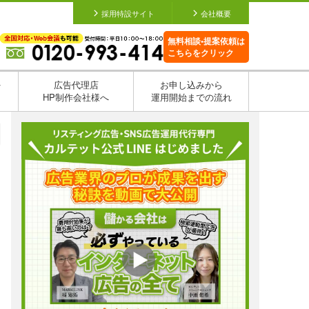
採用特設サイト
会社概要
無料相談•提案依頼は
こちらをクリック
を
広告代理店
お申し込みから
HP制作会社様へ
運用開始までの流れ
日
日