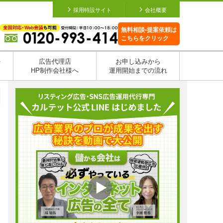
採用特設サイト
会社概要
無料相談•提案依頼は
こちらをクリック
を
広告代理店
お申し込みから
HP制作会社様へ
運用開始までの流れ
日
日