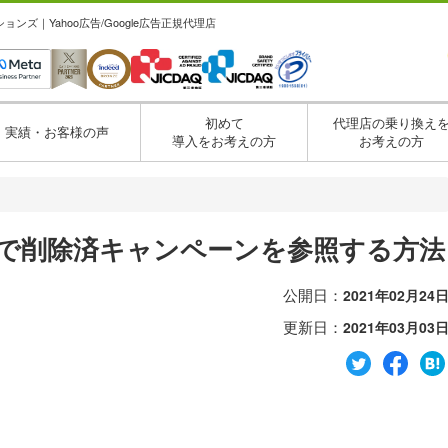
ズ｜Yahoo広告/Google広告正規代理店
初めて
代理店の乗り換え
実績・お客様の声
導入をお考えの方
お考えの方
・
広告で削除済キャンペーンを参照する方法
公開日：
2021年02月24
更新日：
2021年03月03