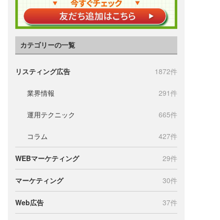
カテゴリーの一覧
リスティング広告
1872件
業界情報
291件
運用テクニック
665件
コラム
427件
WEBマーケティング
29件
マーケティング
30件
Web広告
37件