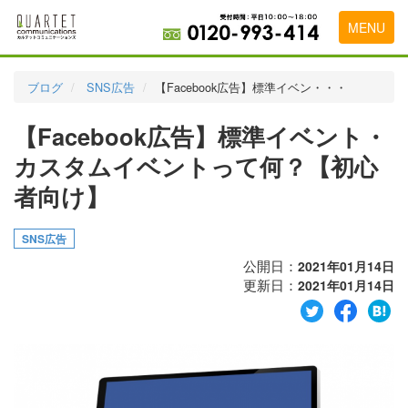
MENU
トップページ
ブログ
SNS広告
【Facebook広告】標準イベン・・・
料金表
【Facebook広告】標準イベント・
実績・お客様の声
カスタムイベントって何？【初心
初めて導入をお考えの方
者向け】
代理店の乗り換えをお考えの方
SNS広告
広告代理店・HP制作会社様へ
公開日：
2021年01月14日
更新日：
2021年01月14日
お申し込みから運用開始までの流れ
会社概要
お問い合わせ