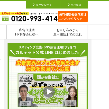
採用特設サイト
会社概要
無料相談•提案依頼は
こちらをクリック
を
広告代理店
お申し込みから
HP制作会社様へ
運用開始までの流れ
付
日
日