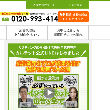
採用特設サイト
会社概要
無料相談•提案依頼は
こちらをクリック
を
広告代理店
お申し込みから
HP制作会社様へ
運用開始までの流れ
日
日