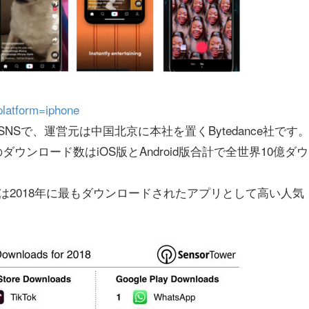
platform=iphone
Sで、運営元は中国北京に本社を置くBytedance社です
のダウンロード数はiOS版とAndroid版合計で全世界10億ダウ
）では2018年に最もダウンロードされたアプリとして高い人気