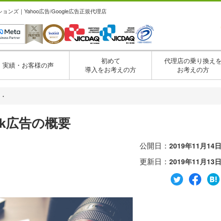
ズ｜Yahoo広告/Google広告正規代理店
初めて
代理店の乗り換え
実績・お客様の声
導入をお考えの方
お考えの方
・・
ok広告の概要
公開日：
2019年11月14
更新日：
2019年11月13