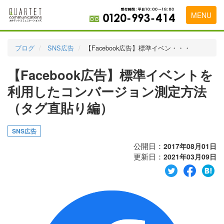
MENU
トップページ
ブログ
SNS広告
【Facebook広告】標準イベン・・・
料金表
【Facebook広告】標準イベントを
実績・お客様の声
利用したコンバージョン測定方法
初めて導入をお考えの方
（タグ直貼り編）
代理店の乗り換えをお考えの方
SNS広告
広告代理店・HP制作会社様へ
公開日：
2017年08月01日
更新日：
2021年03月09日
お申し込みから運用開始までの流れ
会社概要
お問い合わせ