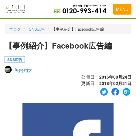
MENU
トップページ
ブログ
SNS広告
【事例紹介】Facebook広告編
料金表
【事例紹介】Facebook広告編
実績・お客様の声
SNS広告
初めて導入をお考えの方
矢内翔太
代理店の乗り換えをお考えの方
公開日：
2016年08月24日
更新日：
2018年02月21日
広告代理店・HP制作会社様へ
お申し込みから運用開始までの流れ
会社概要
お問い合わせ