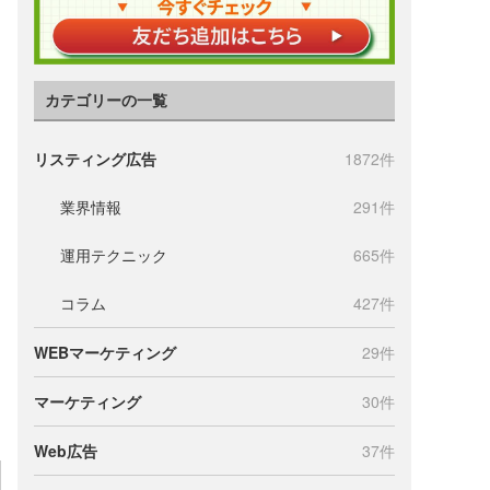
カテゴリーの一覧
リスティング広告
1872件
業界情報
291件
運用テクニック
665件
コラム
427件
WEBマーケティング
29件
マーケティング
30件
Web広告
37件