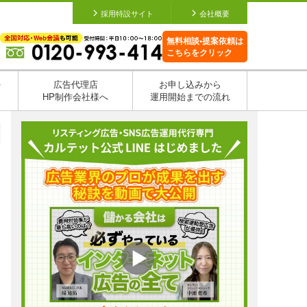
採用特設サイト
会社概要
無料相談•提案依頼は
こちらをクリック
を
広告代理店
お申し込みから
HP制作会社様へ
運用開始までの流れ
日
日