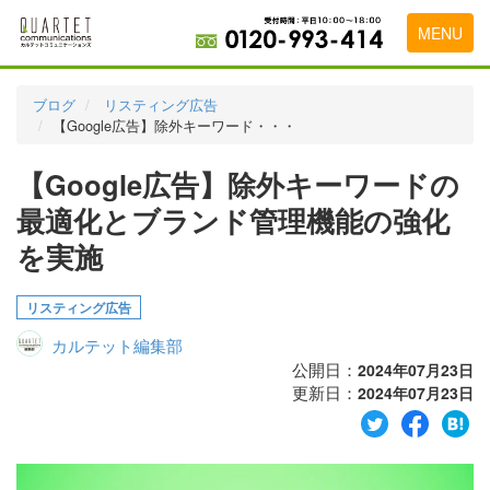
MENU
トップページ
ブログ
リスティング広告
【Google広告】除外キーワード・・・
料金表
【Google広告】除外キーワードの
実績・お客様の声
最適化とブランド管理機能の強化
初めて導入をお考えの方
を実施
代理店の乗り換えをお考えの方
リスティング広告
広告代理店・HP制作会社様へ
カルテット編集部
お申し込みから運用開始までの流れ
公開日：
2024年07月23日
更新日：
2024年07月23日
会社概要
お問い合わせ