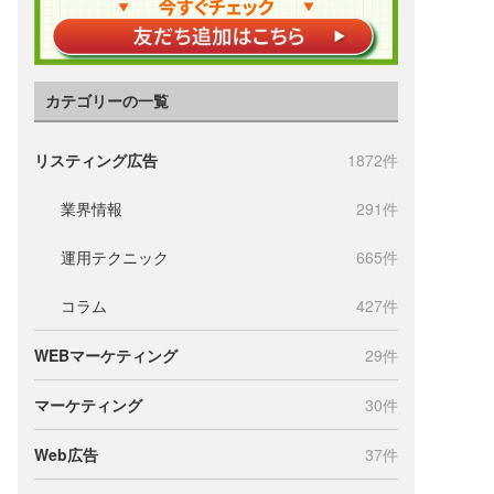
カテゴリーの一覧
リスティング広告
1872件
業界情報
291件
運用テクニック
665件
コラム
427件
WEBマーケティング
29件
マーケティング
30件
Web広告
37件