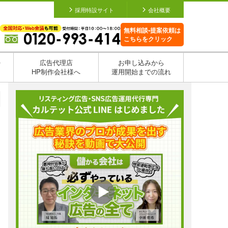
採用特設サイト
会社概要
無料相談•提案依頼は
こちらをクリック
を
広告代理店
お申し込みから
HP制作会社様へ
運用開始までの流れ
日
日