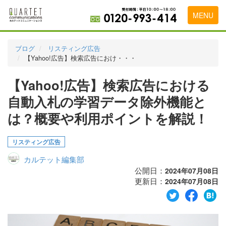
MENU
トップページ
ブログ
リスティング広告
【Yahoo!広告】検索広告におけ・・・
料金表
【Yahoo!広告】検索広告における
実績・お客様の声
自動入札の学習データ除外機能と
初めて導入をお考えの方
は？概要や利用ポイントを解説！
代理店の乗り換えをお考えの方
リスティング広告
広告代理店・HP制作会社様へ
カルテット編集部
お申し込みから運用開始までの流れ
公開日：
2024年07月08日
更新日：
2024年07月08日
会社概要
お問い合わせ