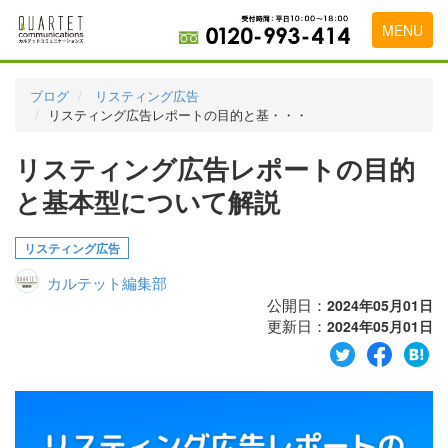
MENU
トップページ
ブログ
リスティング広告
リスティング広告レポートの目的と基・・・
料金表
リスティング広告レポートの目的
実績・お客様の声
と基本型について解説
初めて導入をお考えの方
代理店の乗り換えをお考えの方
リスティング広告
カルテット編集部
広告代理店・HP制作会社様へ
公開日：
2024年05月01日
更新日：
お申し込みから運用開始までの流れ
2024年05月01日
会社概要
お問い合わせ