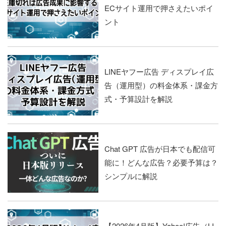
ECサイト運用で押さえたいポイ
ント
LINEヤフー広告 ディスプレイ広
告（運用型）の料金体系・課金方
式・予算設計を解説
Chat GPT 広告が日本でも配信可
能に！どんな広告？必要予算は？
シンプルに解説
【2026年4月版】Yahoo!広告（LI