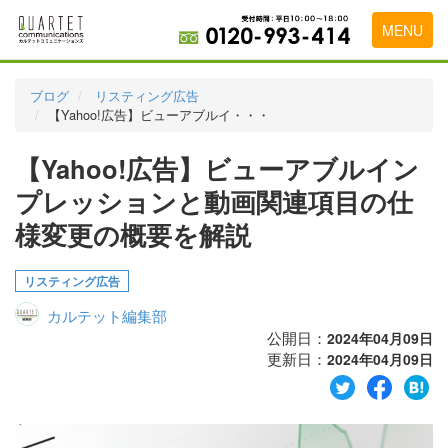
MENU
トップページ
ブログ
リスティング広告
【Yahoo!広告】ビューアブルイ・・・
料金表
【Yahoo!広告】ビューアブルイン
実績・お客様の声
プレッションと動画関連項目の仕
初めて導入をお考えの方
様変更の概要を解説
代理店の乗り換えをお考えの方
リスティング広告
広告代理店・HP制作会社様へ
カルテット編集部
お申し込みから運用開始までの流れ
公開日：
2024年04月09日
更新日：
2024年04月09日
会社概要
お問い合わせ