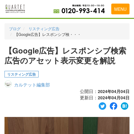
MENU
トップページ
ブログ
リスティング広告
【Google広告】レスポンシブ検・・・
料金表
【Google広告】レスポンシブ検索
実績・お客様の声
広告のアセット表示変更を解説
初めて導入をお考えの方
代理店の乗り換えをお考えの方
リスティング広告
カルテット編集部
広告代理店・HP制作会社様へ
公開日：
2024年04月04日
更新日：
お申し込みから運用開始までの流れ
2024年04月04日
会社概要
お問い合わせ