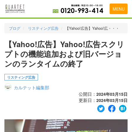
MENU
トップページ
ブログ
リスティング広告
【Yahoo!広告】Yahoo!広・・・
料金表
【Yahoo!広告】Yahoo!広告スクリ
実績・お客様の声
プトの機能追加および旧バージョ
初めて導入をお考えの方
ンのランタイムの終了
代理店の乗り換えをお考えの方
リスティング広告
広告代理店・HP制作会社様へ
カルテット編集部
公開日：
2024年03月15日
お申し込みから運用開始までの流れ
更新日：
2024年03月15日
会社概要
お問い合わせ