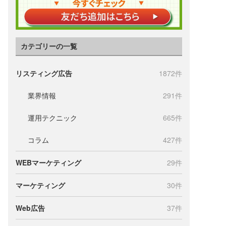
カテゴリーの一覧
リスティング広告
1872件
業界情報
291件
運用テクニック
665件
コラム
427件
WEBマーケティング
29件
マーケティング
30件
Web広告
37件