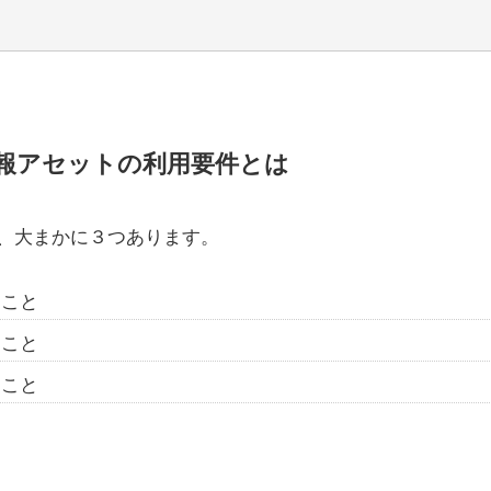
情報アセットの利用要件とは
、大まかに３つあります。
ること
ること
ること