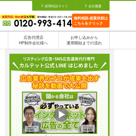
採用特設サイト
会社概要
無料相談•提案依頼は
こちらをクリック
を
広告代理店
お申し込みから
HP制作会社様へ
運用開始までの流れ
日
日