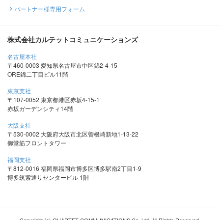
パートナー様専用フォーム
株式会社カルテットコミュニケーションズ
名古屋本社
〒460-0003 愛知県名古屋市中区錦2-4-15
ORE錦二丁目ビル11階
東京支社
〒107-0052 東京都港区赤坂4-15-1
赤坂ガーデンシティ14階
大阪支社
〒530-0002 大阪府大阪市北区曽根崎新地1-13-22
御堂筋フロントタワー
福岡支社
〒812-0016 福岡県福岡市博多区博多駅南2丁目1-9
博多筑紫通りセンタービル 1階
Copyright (c) QUARTET COMMUNICATIONS Co.,Ltd. All Rights Reserved.