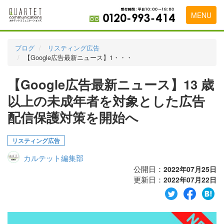
MENU
トップページ
ブログ
リスティング広告
【Google広告最新ニュース】1・・・
料金表
【Google広告最新ニュース】13 歳
実績・お客様の声
以上の未成年者を対象とした広告
初めて導入をお考えの方
配信保護対策を開始へ
代理店の乗り換えをお考えの方
リスティング広告
広告代理店・HP制作会社様へ
カルテット編集部
お申し込みから運用開始までの流れ
公開日：
2022年07月25日
更新日：
2022年07月22日
会社概要
お問い合わせ