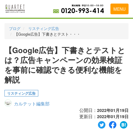
MENU
トップページ
ブログ
リスティング広告
【Google広告】下書きとテスト・・・
料金表
【Google広告】下書きとテストと
実績・お客様の声
は？広告キャンペーンの効果検証
初めて導入をお考えの方
を事前に確認できる便利な機能を
代理店の乗り換えをお考えの方
解説
広告代理店・HP制作会社様へ
リスティング広告
お申し込みから運用開始までの流れ
カルテット編集部
会社概要
公開日：
2022年01月19日
更新日：
2022年01月19日
お問い合わせ