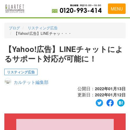
MENU
トップページ
ブログ
リスティング広告
【Yahoo!広告】LINEチャッ・・・
料金表
【Yahoo!広告】LINEチャットによ
実績・お客様の声
るサポート対応が可能に！
初めて導入をお考えの方
代理店の乗り換えをお考えの方
リスティング広告
カルテット編集部
広告代理店・HP制作会社様へ
公開日：
2022年01月13日
更新日：
お申し込みから運用開始までの流れ
2022年01月12日
会社概要
お問い合わせ