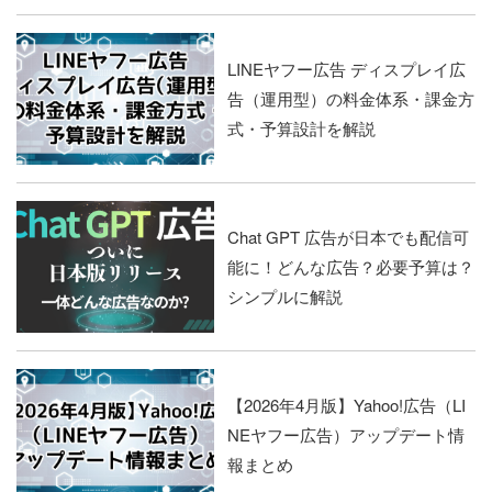
LINEヤフー広告 ディスプレイ広
告（運用型）の料金体系・課金方
式・予算設計を解説
Chat GPT 広告が日本でも配信可
能に！どんな広告？必要予算は？
シンプルに解説
【2026年4月版】Yahoo!広告（LI
NEヤフー広告）アップデート情
報まとめ