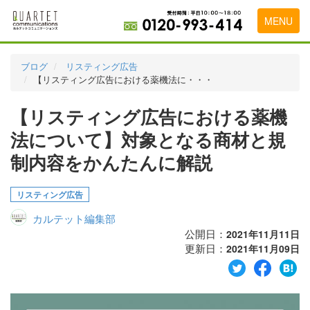
MENU
トップページ
ブログ
リスティング広告
【リスティング広告における薬機法に・・・
料金表
【リスティング広告における薬機
実績・お客様の声
法について】対象となる商材と規
初めて導入をお考えの方
制内容をかんたんに解説
代理店の乗り換えをお考えの方
リスティング広告
広告代理店・HP制作会社様へ
カルテット編集部
お申し込みから運用開始までの流れ
公開日：
2021年11月11日
更新日：
2021年11月09日
会社概要
お問い合わせ