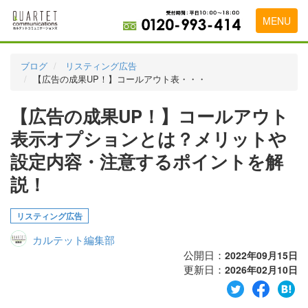
MENU
トップページ
ブログ
リスティング広告
【広告の成果UP！】コールアウト表・・・
料金表
【広告の成果UP！】コールアウト
実績・お客様の声
表示オプションとは？メリットや
初めて導入をお考えの方
設定内容・注意するポイントを解
代理店の乗り換えをお考えの方
説！
広告代理店・HP制作会社様へ
リスティング広告
お申し込みから運用開始までの流れ
カルテット編集部
会社概要
公開日：
2022年09月15日
更新日：
2026年02月10日
お問い合わせ