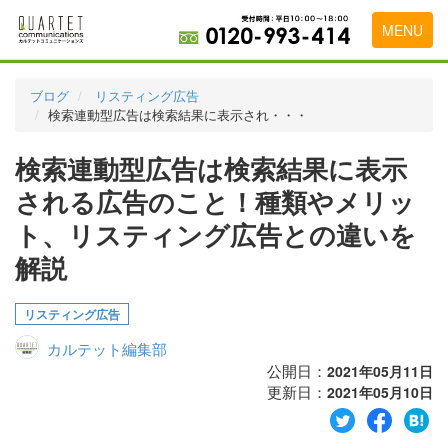
MENU
トップページ
ブログ
リスティング広告
検索連動型広告は検索結果に表示され・・・
料金表
検索連動型広告は検索結果に表示
実績・お客様の声
される広告のこと！種類やメリッ
初めて導入をお考えの方
ト、リスティング広告との違いを
代理店の乗り換えをお考えの方
解説
広告代理店・HP制作会社様へ
リスティング広告
お申し込みから運用開始までの流れ
カルテット編集部
会社概要
公開日：
2021年05月11日
更新日：
2021年05月10日
お問い合わせ