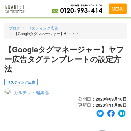
MENU
トップページ
ブログ
リスティング広告
【Googleタグマネージャー】ヤ・・・
料金表
【Googleタグマネージャー】ヤフ
実績・お客様の声
ー広告タグテンプレートの設定方
初めて導入をお考えの方
法
代理店の乗り換えをお考えの方
リスティング広告
広告代理店・HP制作会社様へ
カルテット編集部
お申し込みから運用開始までの流れ
公開日：
2020年09月18日
更新日：
2023年11月08日
会社概要
お問い合わせ