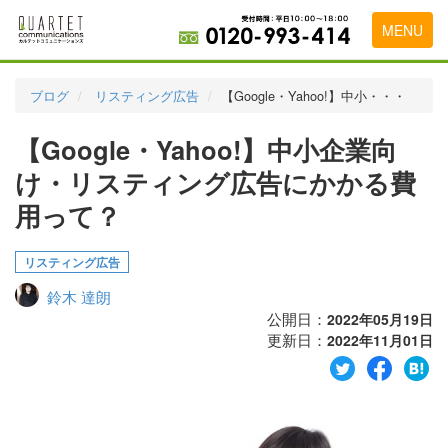
MENU
トップページ
ブログ
リスティング広告
【Google・Yahoo!】中小・・・
料金表
【Google・Yahoo!】中小企業向
実績・お客様の声
け・リスティング広告にかかる費
初めて導入をお考えの方
用って？
代理店の乗り換えをお考えの方
リスティング広告
広告代理店・HP制作会社様へ
鈴木 達朗
公開日：
2022年05月19日
お申し込みから運用開始までの流れ
更新日：
2022年11月01日
会社概要
お問い合わせ