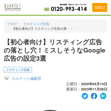
MENU
トップページ
ブログ
リスティング広告
【初心者向け】リスティング広告の落・・・
料金表
【初心者向け】リスティング広告
実績・お客様の声
の落とし穴！ミスしそうなGoogle
初めて導入をお考えの方
広告の設定3選
代理店の乗り換えをお考えの方
リスティング広告
広告代理店・HP制作会社様へ
カルテット編集部
お申し込みから運用開始までの流れ
公開日：
2020年04月14日
更新日：
2023年11月08日
会社概要
お問い合わせ