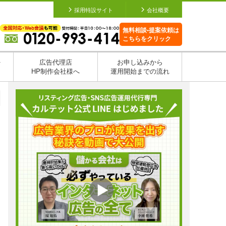
採用特設サイト
会社概要
無料相談•提案依頼は
こちらをクリック
を
広告代理店
お申し込みから
HP制作会社様へ
運用開始までの流れ
日
日