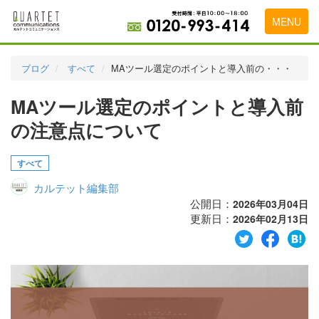
MENU
トップページ
ブログ
すべて
MAツール選定のポイントと導入前の・・・
料金表
MAツール選定のポイントと導入前
実績・お客様の声
の注意点について
初めて導入をお考えの方
すべて
代理店の乗り換えをお考えの方
カルテット編集部
広告代理店・HP制作会社様へ
公開日：
2026年03月04日
更新日：
2026年02月13日
お申し込みから運用開始までの流れ
会社概要
お問い合わせ