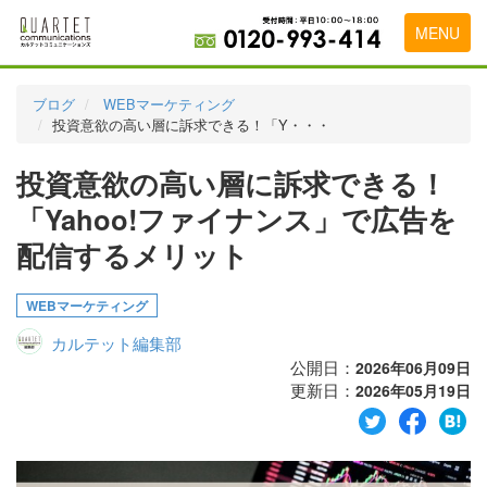
MENU
トップページ
ブログ
WEBマーケティング
投資意欲の高い層に訴求できる！「Y・・・
料金表
投資意欲の高い層に訴求できる！
実績・お客様の声
「Yahoo!ファイナンス」で広告を
初めて導入をお考えの方
配信するメリット
代理店の乗り換えをお考えの方
WEBマーケティング
広告代理店・HP制作会社様へ
カルテット編集部
お申し込みから運用開始までの流れ
公開日：
2026年06月09日
更新日：
2026年05月19日
会社概要
お問い合わせ