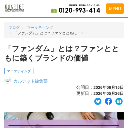
MENU
トップページ
ブログ
マーケティング
「ファンダム」とは？ファンとともに・・・
料金表
「ファンダム」とは？ファンとと
実績・お客様の声
もに築くブランドの価値
初めて導入をお考えの方
代理店の乗り換えをお考えの方
マーケティング
カルテット編集部
広告代理店・HP制作会社様へ
公開日：
2026年06月15日
更新日：
お申し込みから運用開始までの流れ
2026年05月26日
会社概要
お問い合わせ