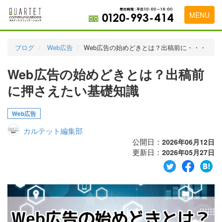
MENU
トップページ
ブログ
Web広告
Web広告の始めどきとは？出稿前に・・・
料金表
Web広告の始めどきとは？出稿前
実績・お客様の声
に押さえたい基礎知識
初めて導入をお考えの方
Web広告
代理店の乗り換えをお考えの方
カルテット編集部
広告代理店・HP制作会社様へ
公開日：
2026年06月12日
更新日：
2026年05月27日
お申し込みから運用開始までの流れ
会社概要
お問い合わせ