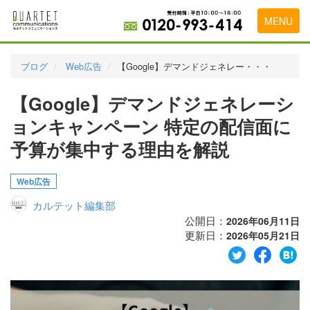
MENU
トップページ
ブログ
Web広告
【Google】デマンドジェネレー・・・
料金表
【Google】デマンドジェネレーシ
実績・お客様の声
ョンキャンペーン 特定の配信面に
初めて導入をお考えの方
予算が集中する理由を解説
代理店の乗り換えをお考えの方
Web広告
広告代理店・HP制作会社様へ
カルテット編集部
公開日：
2026年06月11日
お申し込みから運用開始までの流れ
更新日：
2026年05月21日
会社概要
お問い合わせ