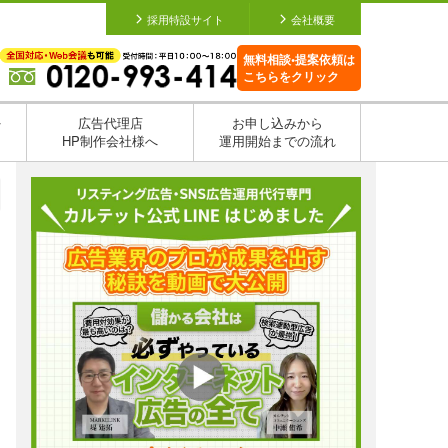
採用特設サイト
会社概要
無料相談•提案依頼は
こちらをクリック
を
広告代理店
お申し込みから
HP制作会社様へ
運用開始までの流れ
日
日