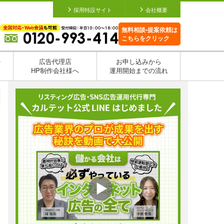
採用特設サイト
会社概要
無料相談•提案依頼は
こちらをクリック
を
広告代理店
お申し込みから
HP制作会社様へ
運用開始までの流れ
日
日