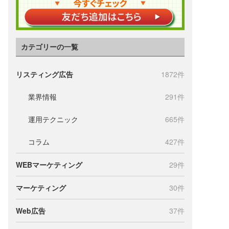
カテゴリーの一覧
リスティング広告
1872件
業界情報
291件
運用テクニック
665件
コラム
427件
WEBマーケティング
29件
マーケティング
30件
Web広告
37件