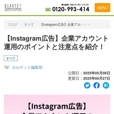
MENU
トップページ
ブログ
すべて
【Instagram広告】企業アカ・・・
料金表
【Instagram広告】企業アカウント
実績・お客様の声
運用のポイントと注意点を紹介！
初めて導入をお考えの方
すべて
代理店の乗り換えをお考えの方
カルテット編集部
広告代理店・HP制作会社様へ
公開日：
2025年05月08日
更新日：
2025年06月27日
お申し込みから運用開始までの流れ
会社概要
お問い合わせ