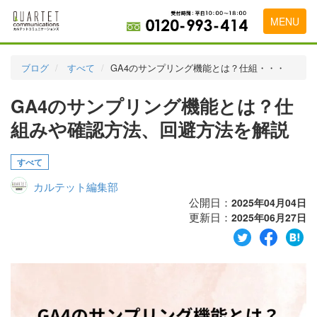
MENU
トップページ
ブログ
すべて
GA4のサンプリング機能とは？仕組・・・
料金表
GA4のサンプリング機能とは？仕
実績・お客様の声
組みや確認方法、回避方法を解説
初めて導入をお考えの方
すべて
代理店の乗り換えをお考えの方
カルテット編集部
広告代理店・HP制作会社様へ
公開日：
2025年04月04日
更新日：
2025年06月27日
お申し込みから運用開始までの流れ
会社概要
お問い合わせ