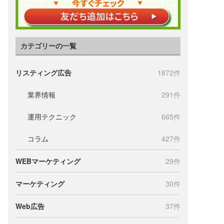
カテゴリーの一覧
リスティング広告
1872件
業界情報
291件
運用テクニック
665件
コラム
427件
WEBマーケティング
29件
マーケティング
30件
Web広告
37件