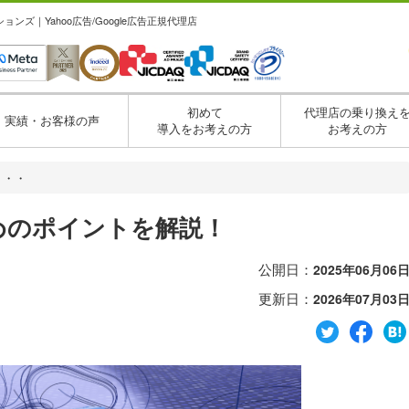
ズ｜Yahoo広告/Google広告正規代理店
初めて
代理店の乗り換え
実績・お客様の声
導入をお考えの方
お考えの方
・・・
ためのポイントを解説！
公開日：
2025年06月06
更新日：
2026年07月03