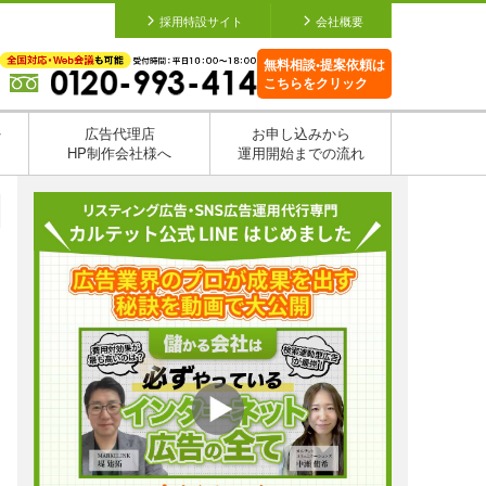
採用特設サイト
会社概要
無料相談•提案依頼は
こちらをクリック
を
広告代理店
お申し込みから
HP制作会社様へ
運用開始までの流れ
日
日