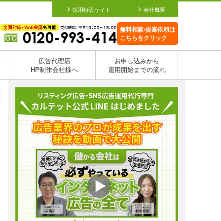
採用特設サイト
会社概要
無料相談•提案依頼は
こちらをクリック
を
広告代理店
お申し込みから
HP制作会社様へ
運用開始までの流れ
日
日