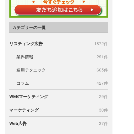
カテゴリーの一覧
リスティング広告
1872件
業界情報
291件
運用テクニック
665件
コラム
427件
WEBマーケティング
29件
マーケティング
30件
Web広告
37件