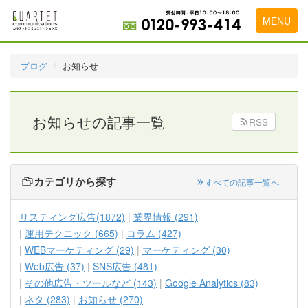
MENU
トップページ
ブログ
お知らせ
料金表
実績・お客様の声
お知らせの記事一覧
RSS
初めて導入をお考えの方
代理店の乗り換えをお考えの方
カテゴリから探す
すべての記事一覧へ
広告代理店・HP制作会社様へ
リスティング広告(1872)
業界情報 (291)
お申し込みから運用開始までの流れ
運用テクニック (665)
コラム (427)
WEBマーケティング (29)
マーケティング (30)
会社概要
Web広告 (37)
SNS広告 (481)
お問い合わせ
その他広告・ツールなど (143)
Google Analytics (83)
ネタ (283)
お知らせ (270)