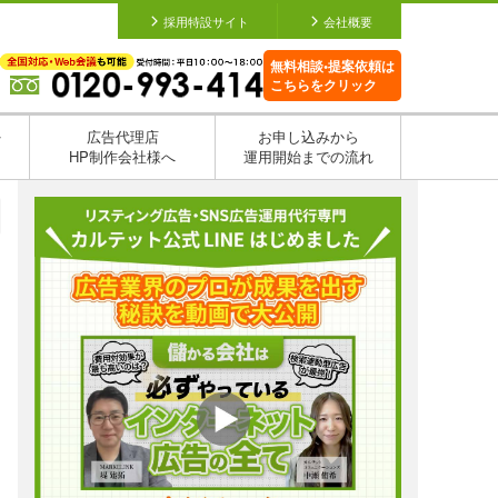
採用特設サイト
会社概要
無料相談•提案依頼は
こちらをクリック
を
広告代理店
お申し込みから
HP制作会社様へ
運用開始までの流れ
日
日