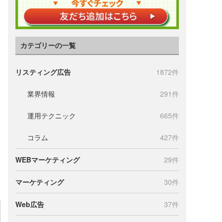
カテゴリーの一覧
リスティング広告
1872件
業界情報
291件
運用テクニック
665件
コラム
427件
WEBマーケティング
29件
マーケティング
30件
Web広告
37件