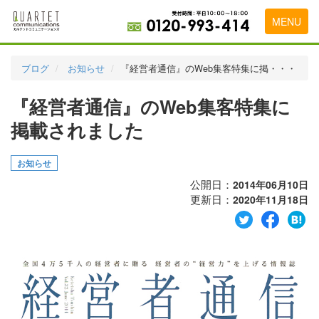
MENU
トップページ
ブログ
お知らせ
『経営者通信』のWeb集客特集に掲・・・
料金表
『経営者通信』のWeb集客特集に
実績・お客様の声
掲載されました
初めて導入をお考えの方
お知らせ
代理店の乗り換えをお考えの方
公開日：
2014年06月10日
更新日：
2020年11月18日
広告代理店・HP制作会社様へ
お申し込みから運用開始までの流れ
会社概要
お問い合わせ