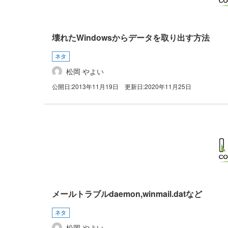
壊れたWindowsからデータを取り出す方法
ネタ
松岡 やよい
公開日:
2013年11月19日
更新日:
2020年11月25日
メールトラブルdaemon,winmail.datなど
ネタ
松岡 やよい