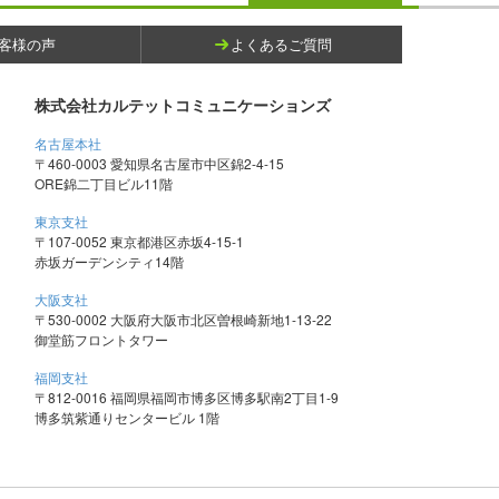
客様の声
よくあるご質問
株式会社カルテットコミュニケーションズ
名古屋本社
〒460-0003 愛知県名古屋市中区錦2-4-15
ORE錦二丁目ビル11階
東京支社
〒107-0052 東京都港区赤坂4-15-1
赤坂ガーデンシティ14階
大阪支社
〒530-0002 大阪府大阪市北区曽根崎新地1-13-22
御堂筋フロントタワー
福岡支社
〒812-0016 福岡県福岡市博多区博多駅南2丁目1-9
博多筑紫通りセンタービル 1階