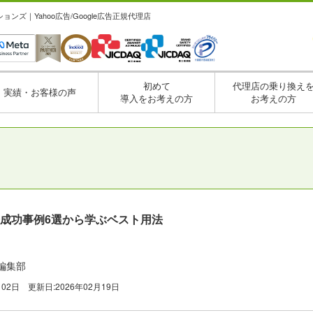
ズ｜Yahoo広告/Google広告正規代理店
初めて
代理店の乗り換え
実績・お客様の声
導入をお考えの方
お考えの方
ft広告成功事例6選から学ぶベスト用法
編集部
月02日
更新日:
2026年02月19日