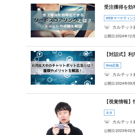
受注獲得を効
WEBマーケティン
カルテット
公開日:
2024年12
【対話式】利
Web広告
カルテット
公開日:
2024年09
【視覚情報】
ネタ
カルテット
公開日:
2023年02