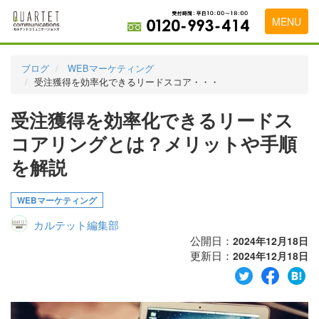
MENU
トップページ
ブログ
WEBマーケティング
受注獲得を効率化できるリードスコア・・・
料金表
受注獲得を効率化できるリードス
実績・お客様の声
コアリングとは？メリットや手順
初めて導入をお考えの方
を解説
代理店の乗り換えをお考えの方
WEBマーケティング
広告代理店・HP制作会社様へ
カルテット編集部
お申し込みから運用開始までの流れ
公開日：
2024年12月18日
更新日：
2024年12月18日
会社概要
お問い合わせ