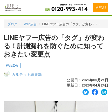
MENU
トップページ
ブログ
Web広告
LINEヤフー広告の「タグ」が変わ・・・
料金表
LINEヤフー広告の「タグ」が変わ
実績・お客様の声
る！計測漏れを防ぐために知って
初めて導入をお考えの方
おきたい変更点
代理店の乗り換えをお考えの方
Web広告
広告代理店・HP制作会社様へ
カルテット編集部
公開日：
2026年05月21日
お申し込みから運用開始までの流れ
更新日：
2026年04月24日
会社概要
お問い合わせ