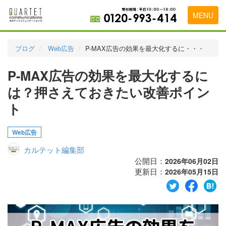
MENU
トップページ
ブログ
Web広告
P-MAX広告の効果を最大化するに・・・
料金表
P-MAX広告の効果を最大化するに
実績・お客様の声
は？押さえておきたい改善ポイン
初めて導入をお考えの方
ト
代理店の乗り換えをお考えの方
Web広告
広告代理店・HP制作会社様へ
カルテット編集部
公開日：
2026年06月02日
お申し込みから運用開始までの流れ
更新日：
2026年05月15日
会社概要
お問い合わせ