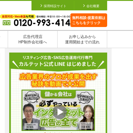
採用特設サイト
会社概要
無料相談•提案依頼は
こちらをクリック
を
広告代理店
お申し込みから
HP制作会社様へ
運用開始までの流れ
日
日