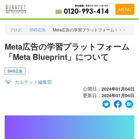
MENU
トップページ
ブログ
SNS広告
Meta広告の学習プラットフォーム・・・
料金表
Meta広告の学習プラットフォーム
実績・お客様の声
「Meta Blueprint」について
初めて導入をお考えの方
SNS広告
代理店の乗り換えをお考えの方
カルテット編集部
広告代理店・HP制作会社様へ
公開日：
2024年01月04日
更新日：
2024年01月04日
お申し込みから運用開始までの流れ
会社概要
お問い合わせ