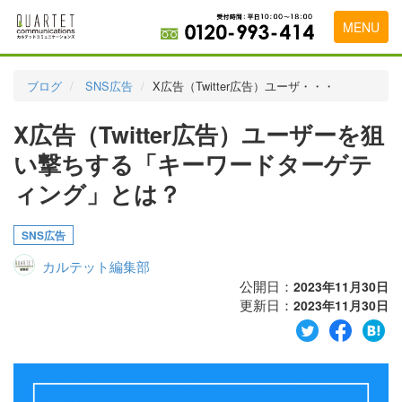
MENU
トップページ
ブログ
SNS広告
X広告（Twitter広告）ユーザ・・・
料金表
X広告（Twitter広告）ユーザーを狙
実績・お客様の声
い撃ちする「キーワードターゲテ
初めて導入をお考えの方
ィング」とは？
代理店の乗り換えをお考えの方
SNS広告
広告代理店・HP制作会社様へ
カルテット編集部
公開日：
2023年11月30日
お申し込みから運用開始までの流れ
更新日：
2023年11月30日
会社概要
お問い合わせ