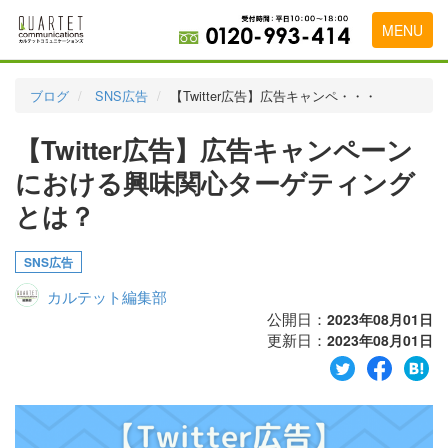
MENU
トップページ
ブログ
SNS広告
【Twitter広告】広告キャンペ・・・
料金表
【Twitter広告】広告キャンペーン
実績・お客様の声
における興味関心ターゲティング
初めて導入をお考えの方
とは？
代理店の乗り換えをお考えの方
SNS広告
広告代理店・HP制作会社様へ
カルテット編集部
公開日：
2023年08月01日
お申し込みから運用開始までの流れ
更新日：
2023年08月01日
会社概要
お問い合わせ