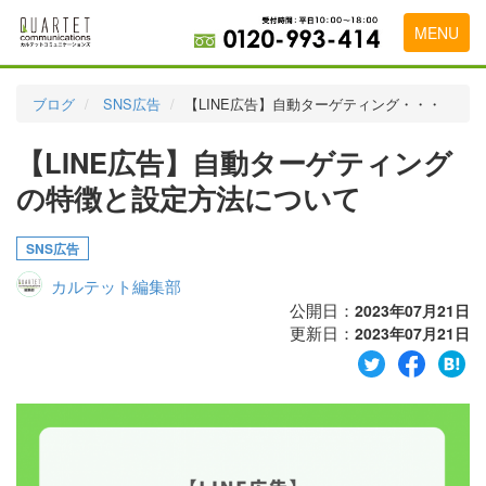
MENU
トップページ
ブログ
SNS広告
【LINE広告】自動ターゲティング・・・
料金表
【LINE広告】自動ターゲティング
実績・お客様の声
の特徴と設定方法について
初めて導入をお考えの方
SNS広告
代理店の乗り換えをお考えの方
カルテット編集部
広告代理店・HP制作会社様へ
公開日：
2023年07月21日
更新日：
2023年07月21日
お申し込みから運用開始までの流れ
会社概要
お問い合わせ