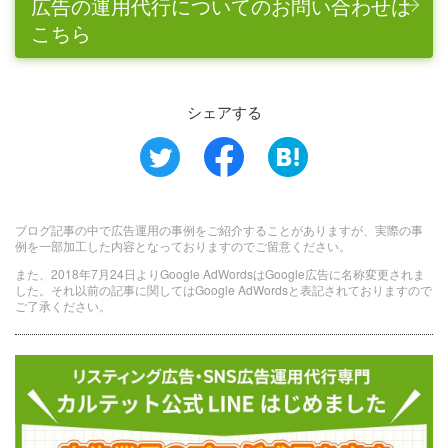
広告の運用代行についてのお問い合わせは
こちら
シェアする
ブログ記事の中で広告運用の事例をご紹介することがありますが、実際の事
例を一部加工した内容となっておりますのでご留意ください。
また、2018年7月24日よりGoogle AdWordsはGoogle広告に名称変更されま
した。それ以前の記事に関してはGoogle AdWordsと表記されておりますので
ご了承ください。